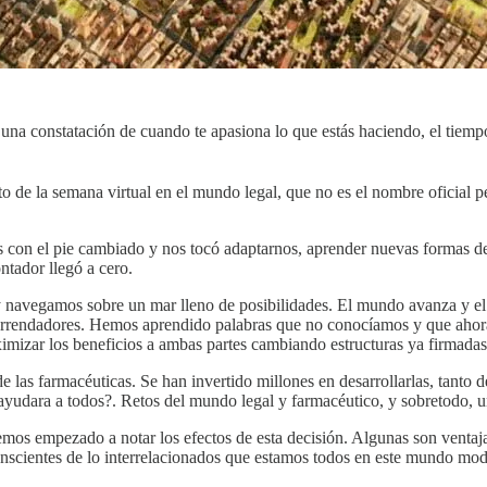
 una constatación de cuando te apasiona lo que estás haciendo, el tiem
o de la semana virtual en el mundo legal, que no es el nombre oficial 
odos con el pie cambiado y nos tocó adaptarnos, aprender nuevas formas 
ntador llegó a cero.
 navegamos sobre un mar lleno de posibilidades. El mundo avanza y el s
y arrendadores. Hemos aprendido palabras que no conocíamos y que ahor
imizar los beneficios a ambas partes cambiando estructuras ya firmadas
 de las farmacéuticas. Se han invertido millones en desarrollarlas, tant
yudara a todos?. Retos del mundo legal y farmacéutico, y sobretodo, un
os empezado a notar los efectos de esta decisión. Algunas son ventaja
nscientes de lo interrelacionados que estamos todos en este mundo mo