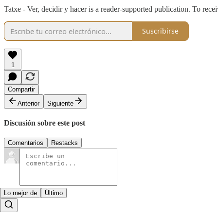
Tatxe - Ver, decidir y hacer is a reader-supported publication. To re
Suscribirse
1
Compartir
Anterior
Siguiente
Discusión sobre este post
Comentarios
Restacks
Lo mejor de
Último