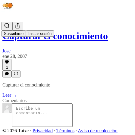
Capturar el conocimiento
Suscribirse
Iniciar sesión
Jose
ene 28, 2007
1
Capturar el conocimiento
Leer →
Comentarios
© 2026 Tatxe
·
Privacidad
∙
Términos
∙
Aviso de recolección