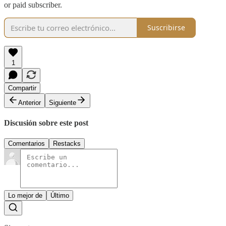
or paid subscriber.
Suscribirse
1
Compartir
Anterior
Siguiente
Discusión sobre este post
Comentarios
Restacks
Lo mejor de
Último