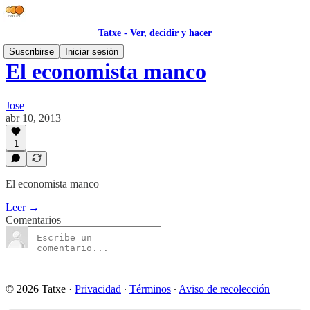
Tatxe - Ver, decidir y hacer
Suscribirse
Iniciar sesión
El economista manco
Jose
abr 10, 2013
1
El economista manco
Leer →
Comentarios
© 2026 Tatxe
·
Privacidad
∙
Términos
∙
Aviso de recolección