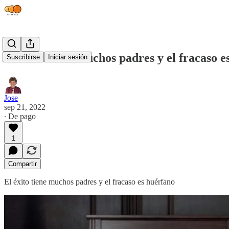
El éxito tiene muchos padres y el fracaso e
Suscribirse
Iniciar sesión
Jose
sep 21, 2022
∙ De pago
1
Compartir
El éxito tiene muchos padres y el fracaso es huérfano