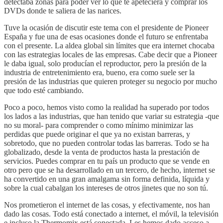
detectaba zonas para poder ver lo que te apeteciera y comprar los
DVDs donde te saliera de las narices.
Tuve la ocasión de discutir este tema con el presidente de Pioneer
España y fue una de esas ocasiones donde el futuro se enfrentaba
con el presente. La aldea global sin límites que era internet chocaba
con las estrategias locales de las empresas. Cabe decir que a Pioneer
le daba igual, solo producían el reproductor, pero la presión de la
industria de entretenimiento era, bueno, era como suele ser la
presión de las industrias que quieren proteger su negocio por mucho
que todo esté cambiando.
Poco a poco, hemos visto como la realidad ha superado por todos
los lados a las industrias, que han tenido que variar su estrategia -que
no su moral- para comprender o como mínimo minimizar las
perdidas que puede originar el que ya no existan barreras, y
sobretodo, que no pueden controlar todas las barreras. Todo se ha
globalizado, desde la venta de productos hasta la prestación de
servicios. Puedes comprar en tu país un producto que se vende en
otro pero que se ha desarrollado en un tercero, de hecho, internet se
ha convertido en una gran amalgama sin forma definida, líquida y
sobre la cual cabalgan los intereses de otros jinetes que no son tú.
Nos prometieron el internet de las cosas, y efectivamente, nos han
dado las cosas. Todo está conectado a internet, el móvil, la televisión
e incluso la Thermomix está conectada. Les hemos dado acceso a