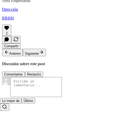
Area Empresarial
Dirección
RRHH
1
Compartir
Anterior
Siguiente
Discusión sobre este post
Comentarios
Restacks
Lo mejor de
Último