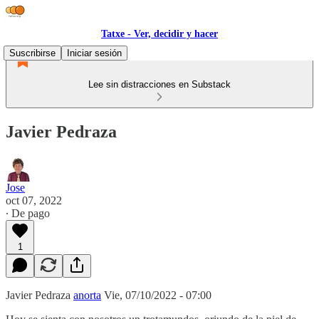
Tatxe - Ver, decidir y hacer
Suscribirse
Iniciar sesión
Lee sin distracciones en Substack
Javier Pedraza
Jose
oct 07, 2022
∙ De pago
1
Javier Pedraza
anorta
Vie, 07/10/2022 - 07:00