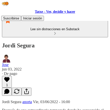
Tatxe - Ver, decidir y hacer
Suscribirse
Iniciar sesión
Lee sin distracciones en Substack
Jordi Segura
Jose
jun 03, 2022
∙ De pago
1
Jordi Segura
anorta
Vie, 03/06/2022 - 16:00