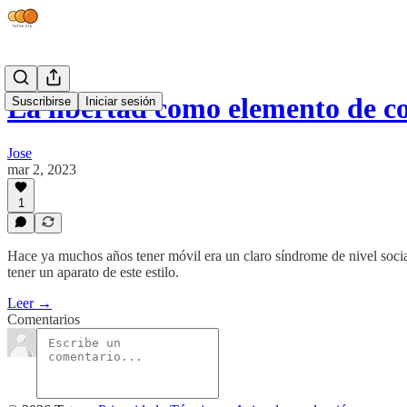
La libertad como elemento de c
Suscribirse
Iniciar sesión
Jose
mar 2, 2023
1
Hace ya muchos años tener móvil era un claro síndrome de nivel social
tener un aparato de este estilo.
Leer →
Comentarios