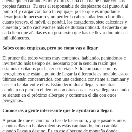
cuenta que el camino es muy duro y cada cual ha de lidiar con sus
propias fuerzas. Tu eres el responsable de desplazarte del punto A al
punto B y cargar con todo tu equipaje, por lo que es importante
llevar justo lo necesario y no perder la cabeza añadiendo hornillos,
cuatro jerseys, el móvil, el portátil, los cargadores, siete calcetines y
cuarenta y ocho cachivaches más de dudosa utilidad. Recuerda que
cada ítem que añadas es un peso extra que has de llevar durante casi
mil kilómetros.
Sabes como empiezas, pero no como vas a llegar.
El primer día todos vamos muy contentos, hablando, parándonos e
invirtiendo más tiempo del necesario por la sencilla razón que
estamos excitados por hacer este viaje. Si lo comparas con los
peregrinos que están a punto de llegar la diferencia es notable, estos
últimos están concentrados, con una cadencia constante al caminar y
casi sin hablar entre ellos. Están decididos a llegar y mientras
caminan no pierden el tiempo con otras cosas, eso ya llegará cuando
se sienten en el próximo albergue y comenten el día con otros
peregrinos.
Conocerás a gente interesante que te ayudarán a llegar.
A pesar de que el camino lo has de hacer solo, y que pasados unos
cuantos días no hablas mientras estás caminando, todo cambia
cuando llegas a destino. Es en ese albergue de montaña donde