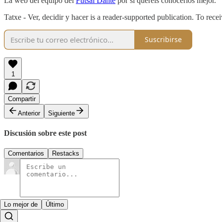
La web del equipo del
Futsal Dante
por si queréis conocerlos mejor.
Tatxe - Ver, decidir y hacer is a reader-supported publication. To re
Suscribirse
1
Compartir
Anterior
Siguiente
Discusión sobre este post
Comentarios
Restacks
Lo mejor de
Último