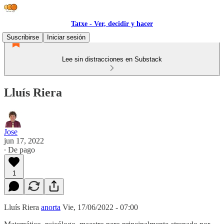
Tatxe - Ver, decidir y hacer
Suscribirse
Iniciar sesión
Lee sin distracciones en Substack
Lluís Riera
Jose
jun 17, 2022
∙ De pago
1
Lluís Riera
anorta
Vie, 17/06/2022 - 07:00