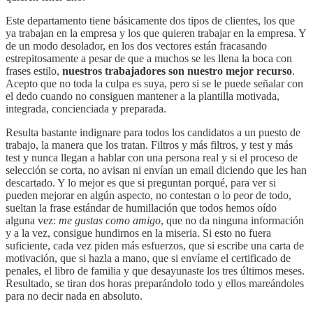
Este departamento tiene básicamente dos tipos de clientes, los que
ya trabajan en la empresa y los que quieren trabajar en la empresa. Y
de un modo desolador, en los dos vectores están fracasando
estrepitosamente a pesar de que a muchos se les llena la boca con
frases estilo,
nuestros trabajadores son nuestro mejor recurso
.
Acepto que no toda la culpa es suya, pero si se le puede señalar con
el dedo cuando no consiguen mantener a la plantilla motivada,
integrada, concienciada y preparada.
Resulta bastante indignare para todos los candidatos a un puesto de
trabajo, la manera que los tratan. Filtros y más filtros, y test y más
test y nunca llegan a hablar con una persona real y si el proceso de
selección se corta, no avisan ni envían un email diciendo que les han
descartado. Y lo mejor es que si preguntan porqué, para ver si
pueden mejorar en algún aspecto, no contestan o lo peor de todo,
sueltan la frase estándar de humillación que todos hemos oído
alguna vez:
me gustas como amigo
, que no da ninguna información
y a la vez, consigue hundirnos en la miseria. Si esto no fuera
suficiente, cada vez piden más esfuerzos, que si escribe una carta de
motivación, que si hazla a mano, que si envíame el certificado de
penales, el libro de familia y que desayunaste los tres últimos meses.
Resultado, se tiran dos horas preparándolo todo y ellos mareándoles
para no decir nada en absoluto.