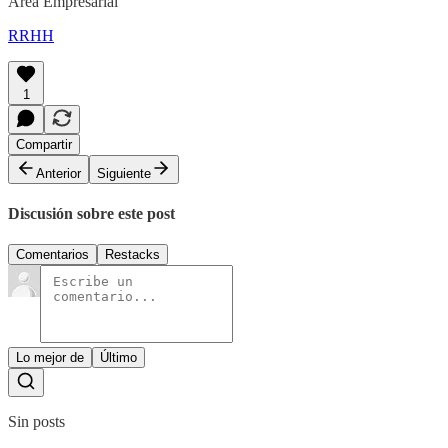
Area Empresarial
RRHH
1
Compartir
Anterior
Siguiente
Discusión sobre este post
Comentarios
Restacks
Lo mejor de
Último
Sin posts