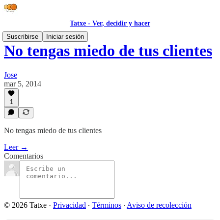
Tatxe - Ver, decidir y hacer
Suscribirse
Iniciar sesión
No tengas miedo de tus clientes
Jose
mar 5, 2014
1
No tengas miedo de tus clientes
Leer →
Comentarios
© 2026 Tatxe
·
Privacidad
∙
Términos
∙
Aviso de recolección