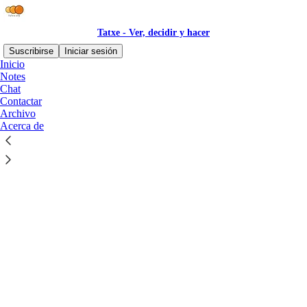
Tatxe - Ver, decidir y hacer
Suscribirse
Iniciar sesión
Inicio
Notes
Chat
Contactar
Archivo
Haz clic en cualquier hilo para responder
Acerca de